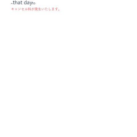
that day
~
to
キャンセル料が発生いたします。
[ Step 1 ] How to contact us
スタジオは前金制です。
​お支払い完了にて確定予約
銀行振込
クレジットカード決済​