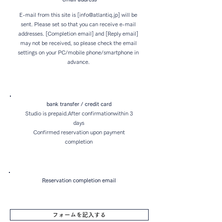
E-mail from this site is [
info@atlantiq.jp
] will be
sent. Please set so that you can receive e-mail
addresses. [Completion email] and [Reply email]
may not be received, so please check the email
settings on your PC/mobile phone/smartphone in
advance.
bank transfer / credit card
Studio is prepaid.
After confirmation
within 3
days
​Confirmed reservation upon payment
completion
Reservation completion email
フォームを記入する