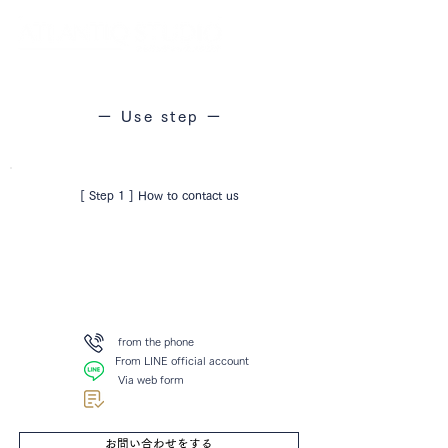
ー Use step ー
[ Step 1 ] How to contact us
​ from the phone
From LINE official account
​ Via web form
お問い合わせをする